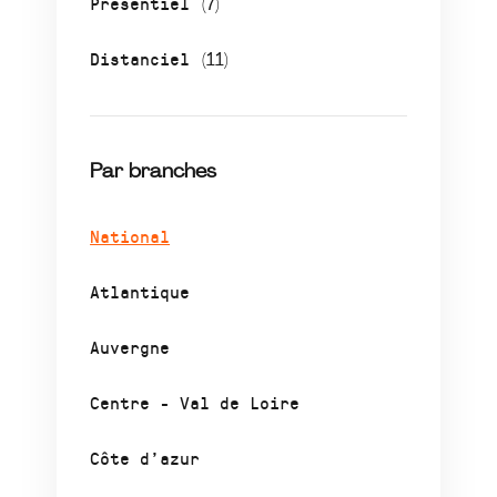
Présentiel
(7)
Distanciel
(11)
Par branches
National
Atlantique
Auvergne
Centre - Val de Loire
Côte d’azur