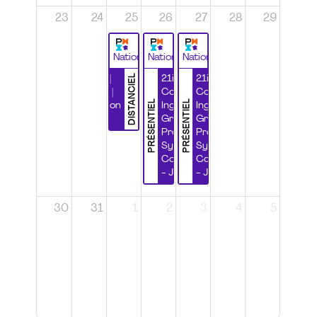
23
24
25
26
27
28
29
National
National
National
DISTANCIEL
Durabilité |
21ième
21ième
Wébinaire |
Congrès
Congrès
PRÉSENTIEL
PRÉSENTIEL
Certification
Ingénierie
Ingénierie
CSPP
Grands
Grands
Projets et
Projets et
Systèmes
Systèmes
Complexes
Complexes
- Jour 1
- Jour 2
30
31
1
2
3
4
5