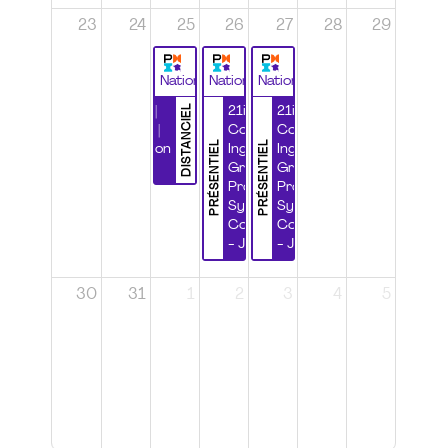
23
24
25
26
27
28
29
National
National
National
DISTANCIEL
Durabilité |
21ième
21ième
Wébinaire |
Congrès
Congrès
PRÉSENTIEL
PRÉSENTIEL
Certification
Ingénierie
Ingénierie
CSPP
Grands
Grands
Projets et
Projets et
Systèmes
Systèmes
Complexes
Complexes
- Jour 1
- Jour 2
30
31
1
2
3
4
5