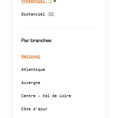
Présentiel
(7)
Distanciel
(11)
Par branches
National
Atlantique
Auvergne
Centre - Val de Loire
Côte d’azur