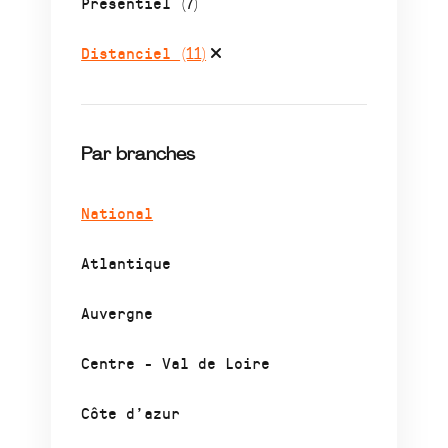
Présentiel
(7)
Distanciel
(11)
Par branches
National
Atlantique
Auvergne
Centre - Val de Loire
Côte d’azur