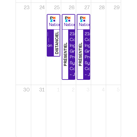
23
24
25
26
27
28
29
National
National
National
DISTANCIEL
Durabilité |
21ième
21ième
Wébinaire |
Congrès
Congrès
PRÉSENTIEL
PRÉSENTIEL
Certification
Ingénierie
Ingénierie
CSPP
Grands
Grands
Projets et
Projets et
Systèmes
Systèmes
Complexes
Complexes
- Jour 1
- Jour 2
30
31
1
2
3
4
5