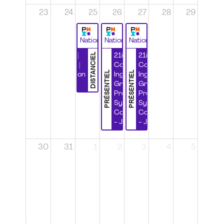
23
24
25
26
27
28
29
National
National
National
DISTANCIEL
Durabilité |
21ième
21ième
Wébinaire |
Congrès
Congrès
PRÉSENTIEL
PRÉSENTIEL
Certification
Ingénierie
Ingénierie
CSPP
Grands
Grands
Projets et
Projets et
Systèmes
Systèmes
Complexes
Complexes
- Jour 1
- Jour 2
30
31
1
2
3
4
5