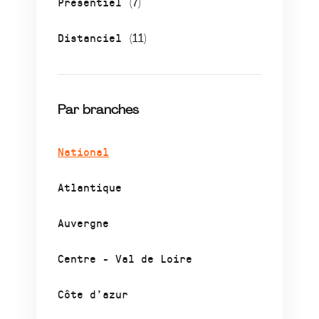
Présentiel
(7)
Distanciel
(11)
Par branches
National
Atlantique
Auvergne
Centre - Val de Loire
Côte d’azur