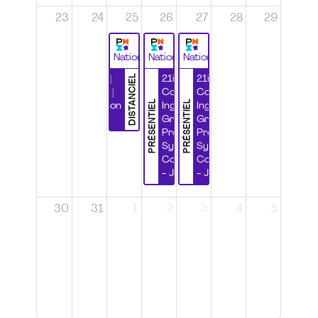
23
24
25
26
27
28
29
National
National
National
DISTANCIEL
Durabilité |
21ième
21ième
Wébinaire |
Congrès
Congrès
PRÉSENTIEL
PRÉSENTIEL
Certification
Ingénierie
Ingénierie
CSPP
Grands
Grands
Projets et
Projets et
Systèmes
Systèmes
Complexes
Complexes
- Jour 1
- Jour 2
30
31
1
2
3
4
5