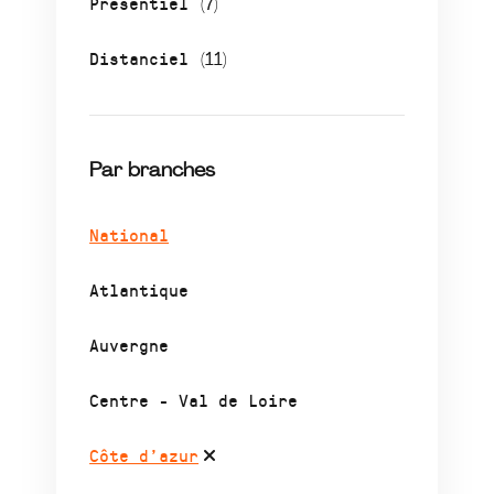
Présentiel
(7)
Distanciel
(11)
Par branches
National
Atlantique
Auvergne
Centre - Val de Loire
Côte d’azur