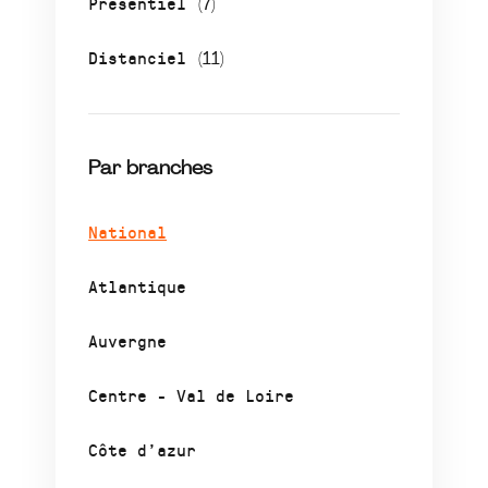
Présentiel
(7)
Distanciel
(11)
Par branches
National
Atlantique
Auvergne
Centre - Val de Loire
Côte d’azur