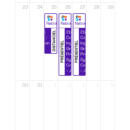
23
24
25
26
27
28
29
National
National
National
DISTANCIEL
Durabilité |
21ième
21ième
Wébinaire |
Congrès
Congrès
PRÉSENTIEL
PRÉSENTIEL
Certification
Ingénierie
Ingénierie
CSPP
Grands
Grands
Projets et
Projets et
Systèmes
Systèmes
Complexes
Complexes
- Jour 1
- Jour 2
30
31
1
2
3
4
5