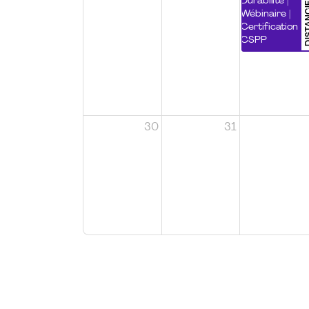
DISTA
Durabilité |
Wébinaire |
Certification
CSPP
30
31