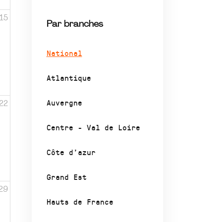
15
Par branches
National
Atlantique
Auvergne
22
Centre - Val de Loire
Côte d’azur
Grand Est
29
Hauts de France