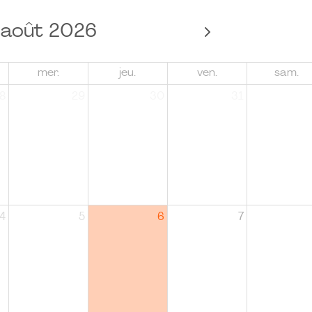
août 2026
mer.
jeu.
ven.
sam.
8
29
30
31
4
5
6
7