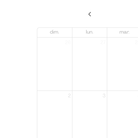
dim.
lun.
mar.
26
27
2
2
3