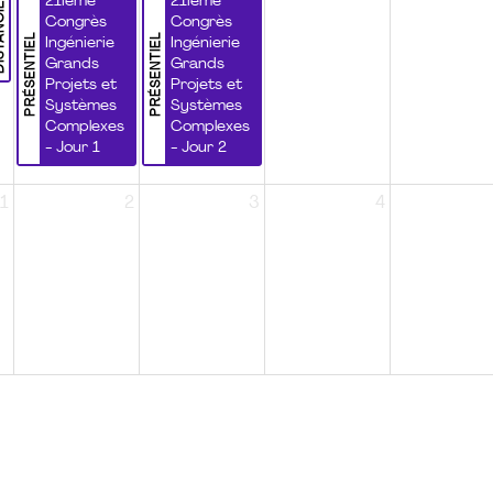
NCIEL
21ième
21ième
Congrès
Congrès
PRÉSENTIEL
PRÉSENTIEL
Ingénierie
Ingénierie
Grands
Grands
Projets et
Projets et
Systèmes
Systèmes
Complexes
Complexes
- Jour 1
- Jour 2
1
2
3
4