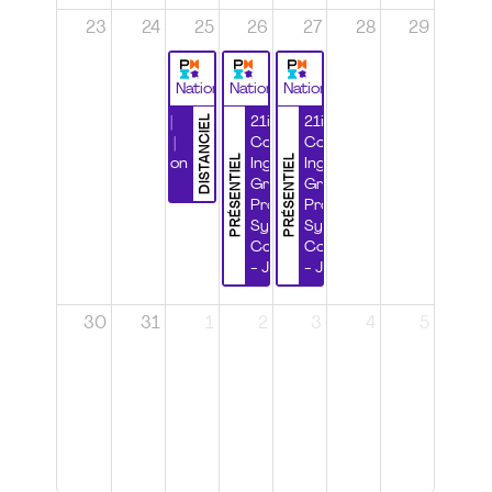
23
24
25
26
27
28
29
National
National
National
DISTANCIEL
Durabilité |
21ième
21ième
Wébinaire |
Congrès
Congrès
PRÉSENTIEL
PRÉSENTIEL
Certification
Ingénierie
Ingénierie
CSPP
Grands
Grands
Projets et
Projets et
Systèmes
Systèmes
Complexes
Complexes
- Jour 1
- Jour 2
30
31
1
2
3
4
5