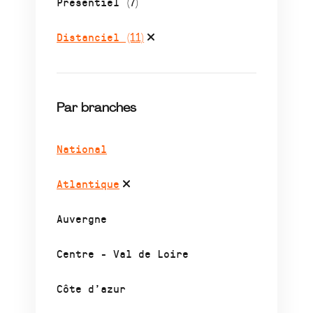
Présentiel
(7)
Distanciel
(11)
Par branches
National
Atlantique
Auvergne
Centre - Val de Loire
Côte d’azur