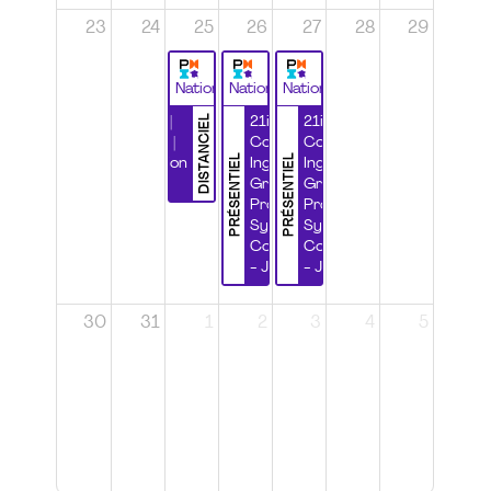
23
24
25
26
27
28
29
National
National
National
DISTANCIEL
Durabilité |
21ième
21ième
Wébinaire |
Congrès
Congrès
PRÉSENTIEL
PRÉSENTIEL
Certification
Ingénierie
Ingénierie
CSPP
Grands
Grands
Projets et
Projets et
Systèmes
Systèmes
Complexes
Complexes
- Jour 1
- Jour 2
30
31
1
2
3
4
5