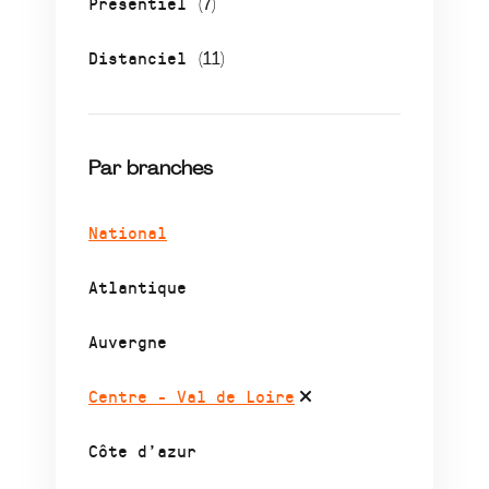
Présentiel
(7)
Distanciel
(11)
Par branches
National
Atlantique
Auvergne
Centre - Val de Loire
Côte d’azur