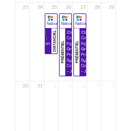
23
24
25
26
27
28
29
National
National
National
DISTANCIEL
Durabilité |
21ième
21ième
Wébinaire |
Congrès
Congrès
PRÉSENTIEL
PRÉSENTIEL
Certification
Ingénierie
Ingénierie
CSPP
Grands
Grands
Projets et
Projets et
Systèmes
Systèmes
Complexes
Complexes
- Jour 1
- Jour 2
30
31
1
2
3
4
5