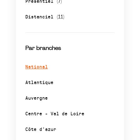
Présentiel
(7)
Distanciel
(11)
Par branches
National
Atlantique
Auvergne
Centre - Val de Loire
Côte d’azur