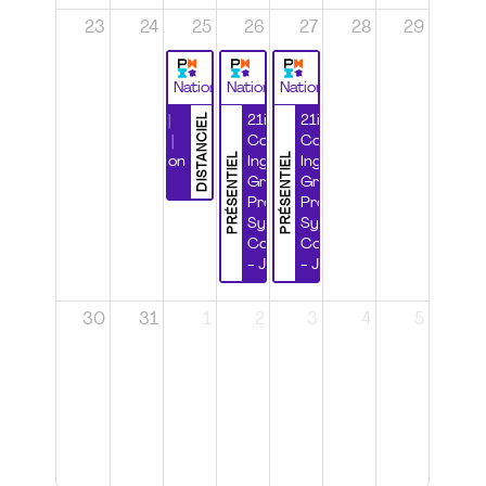
23
24
25
26
27
28
29
National
National
National
DISTANCIEL
Durabilité |
21ième
21ième
Wébinaire |
Congrès
Congrès
PRÉSENTIEL
PRÉSENTIEL
Certification
Ingénierie
Ingénierie
CSPP
Grands
Grands
Projets et
Projets et
Systèmes
Systèmes
Complexes
Complexes
- Jour 1
- Jour 2
30
31
1
2
3
4
5