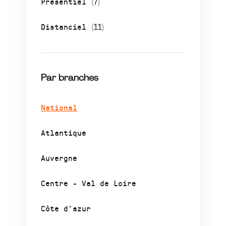
Présentiel
(7)
Distanciel
(11)
Par branches
National
Atlantique
Auvergne
Centre - Val de Loire
Côte d’azur