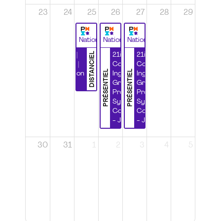
23
24
25
26
27
28
29
National
National
National
DISTANCIEL
Durabilité |
21ième
21ième
Wébinaire |
Congrès
Congrès
PRÉSENTIEL
PRÉSENTIEL
Certification
Ingénierie
Ingénierie
CSPP
Grands
Grands
Projets et
Projets et
Systèmes
Systèmes
Complexes
Complexes
- Jour 1
- Jour 2
30
31
1
2
3
4
5