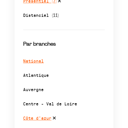
Présentiel
(7)
Distanciel
(11)
Par branches
National
Atlantique
Auvergne
Centre - Val de Loire
Côte d’azur