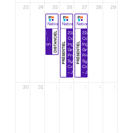
23
24
25
26
27
28
29
National
National
National
DISTANCIEL
Durabilité |
21ième
21ième
Wébinaire |
Congrès
Congrès
PRÉSENTIEL
PRÉSENTIEL
Certification
Ingénierie
Ingénierie
CSPP
Grands
Grands
Projets et
Projets et
Systèmes
Systèmes
Complexes
Complexes
- Jour 1
- Jour 2
30
31
1
2
3
4
5