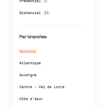
Présentiel
(7)
Distanciel
(11)
Par branches
National
Atlantique
Auvergne
Centre - Val de Loire
Côte d’azur