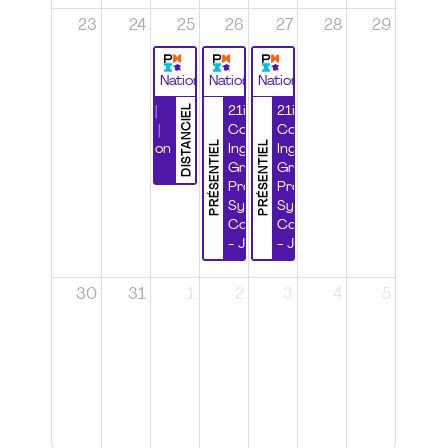
23
24
25
26
27
28
29
National
National
National
DISTANCIEL
Durabilité |
21ième
21ième
Wébinaire |
Congrès
Congrès
PRÉSENTIEL
PRÉSENTIEL
Certification
Ingénierie
Ingénierie
CSPP
Grands
Grands
Projets et
Projets et
Systèmes
Systèmes
Complexes
Complexes
- Jour 1
- Jour 2
30
31
1
2
3
4
5