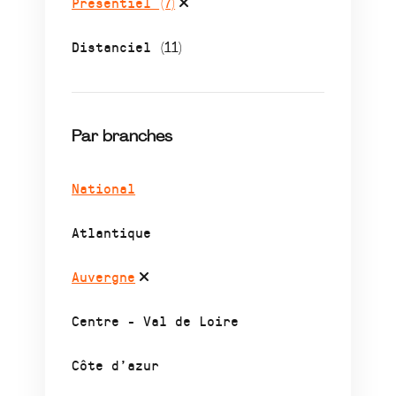
Présentiel
(7)
Distanciel
(11)
Par branches
National
Atlantique
Auvergne
Centre - Val de Loire
Côte d’azur