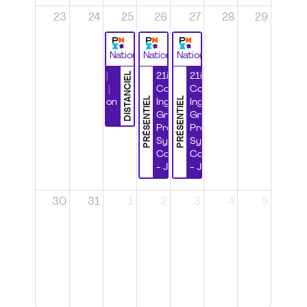
23
24
25
26
27
28
29
National
National
National
DISTANCIEL
Durabilité |
21ième
21ième
Wébinaire |
Congrès
Congrès
PRÉSENTIEL
PRÉSENTIEL
Certification
Ingénierie
Ingénierie
CSPP
Grands
Grands
Projets et
Projets et
Systèmes
Systèmes
Complexes
Complexes
- Jour 1
- Jour 2
30
31
1
2
3
4
5