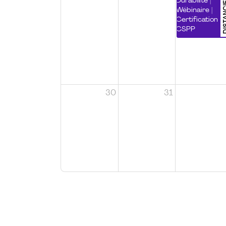
DISTA
Durabilité |
Wébinaire |
Certification
CSPP
30
31