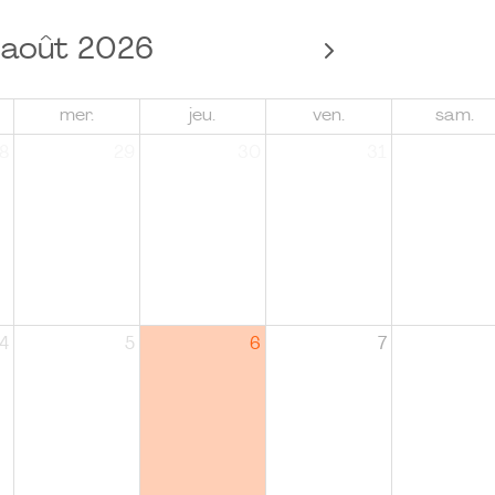
août 2026
mer.
jeu.
ven.
sam.
8
29
30
31
4
5
6
7