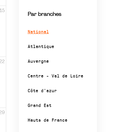
15
Par branches
National
Atlantique
Auvergne
22
Centre - Val de Loire
Côte d’azur
Grand Est
29
Hauts de France