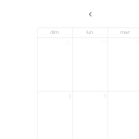
dim.
lun.
mar.
26
27
2
2
3