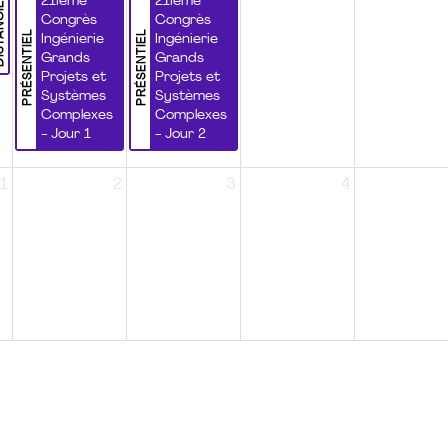
NCIEL
21ième
21ième
Congrès
Congrès
PRÉSENTIEL
PRÉSENTIEL
Ingénierie
Ingénierie
Grands
Grands
Projets et
Projets et
Systèmes
Systèmes
Complexes
Complexes
- Jour 1
- Jour 2
1
2
3
4