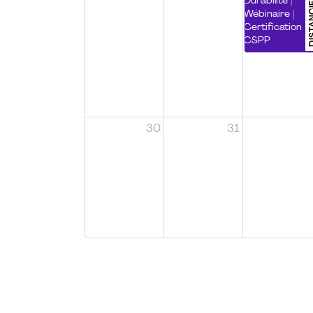
DISTA
Durabilité |
Wébinaire |
Certification
CSPP
30
31