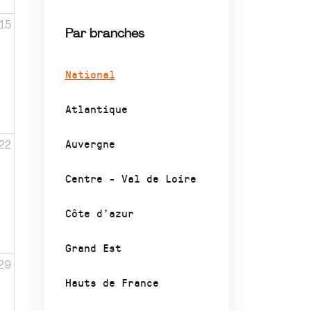
15
Par branches
National
Atlantique
Auvergne
22
Centre - Val de Loire
Côte d’azur
Grand Est
29
Hauts de France