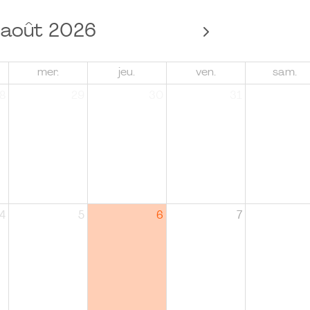
août 2026
mer.
jeu.
ven.
sam.
8
29
30
31
4
5
6
7