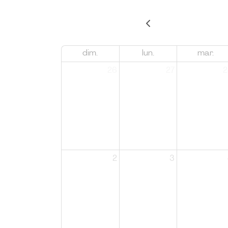
dim.
lun.
mar.
26
27
2
2
3