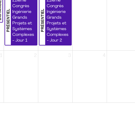
NCIEL
21ième
21ième
Congrès
Congrès
PRÉSENTIEL
PRÉSENTIEL
Ingénierie
Ingénierie
Grands
Grands
Projets et
Projets et
Systèmes
Systèmes
Complexes
Complexes
- Jour 1
- Jour 2
1
2
3
4