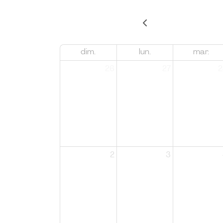
dim.
lun.
mar.
26
27
2
2
3