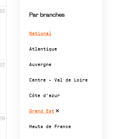
15
Par branches
National
Atlantique
Auvergne
22
Centre - Val de Loire
Côte d’azur
Grand Est
29
Hauts de France