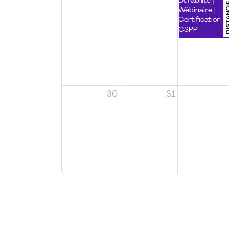
DISTA
Durabilité |
Wébinaire |
Certification
CSPP
30
31