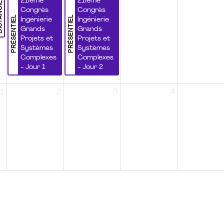
NCIEL
21ième
21ième
Congrès
Congrès
PRÉSENTIEL
PRÉSENTIEL
Ingénierie
Ingénierie
Grands
Grands
Projets et
Projets et
Systèmes
Systèmes
Complexes
Complexes
- Jour 1
- Jour 2
1
2
3
4