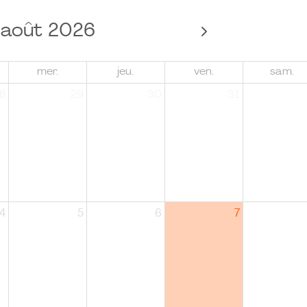
août 2026
mer.
jeu.
ven.
sam.
8
29
30
31
4
5
6
7