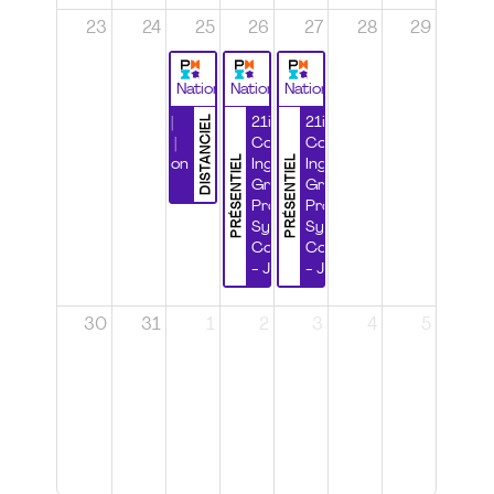
23
24
25
26
27
28
29
National
National
National
DISTANCIEL
Durabilité |
21ième
21ième
Wébinaire |
Congrès
Congrès
PRÉSENTIEL
PRÉSENTIEL
Certification
Ingénierie
Ingénierie
CSPP
Grands
Grands
Projets et
Projets et
Systèmes
Systèmes
Complexes
Complexes
- Jour 1
- Jour 2
30
31
1
2
3
4
5