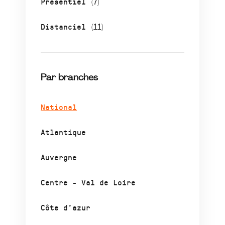
Présentiel
(7)
Distanciel
(11)
Par branches
National
Atlantique
Auvergne
Centre - Val de Loire
Côte d’azur