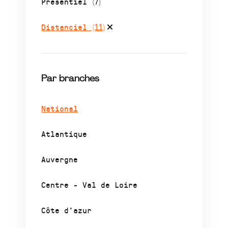
Présentiel
(7)
Distanciel
(11)
Par branches
National
Atlantique
Auvergne
Centre - Val de Loire
Côte d’azur