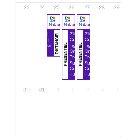
23
24
25
26
27
28
29
National
National
National
DISTANCIEL
Durabilité |
21ième
21ième
Wébinaire |
Congrès
Congrès
PRÉSENTIEL
PRÉSENTIEL
Certification
Ingénierie
Ingénierie
CSPP
Grands
Grands
Projets et
Projets et
Systèmes
Systèmes
Complexes
Complexes
- Jour 1
- Jour 2
30
31
1
2
3
4
5