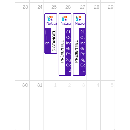
23
24
25
26
27
28
29
National
National
National
DISTANCIEL
Durabilité |
21ième
21ième
Wébinaire |
Congrès
Congrès
PRÉSENTIEL
PRÉSENTIEL
Certification
Ingénierie
Ingénierie
CSPP
Grands
Grands
Projets et
Projets et
Systèmes
Systèmes
Complexes
Complexes
- Jour 1
- Jour 2
30
31
1
2
3
4
5