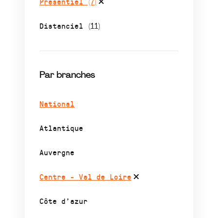
Présentiel
(7)
Distanciel
(11)
Par branches
National
Atlantique
Auvergne
Centre - Val de Loire
Côte d’azur