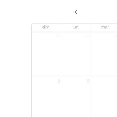
dim.
lun.
mar.
26
27
2
2
3