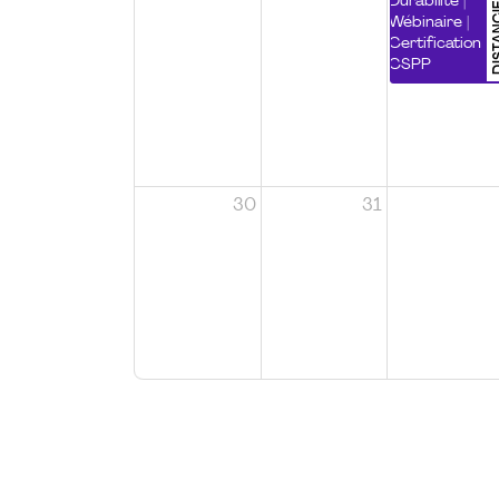
DISTA
Durabilité |
Wébinaire |
Certification
CSPP
30
31