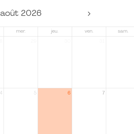
août 2026
mer.
jeu.
ven.
sam.
8
29
30
31
4
5
6
7