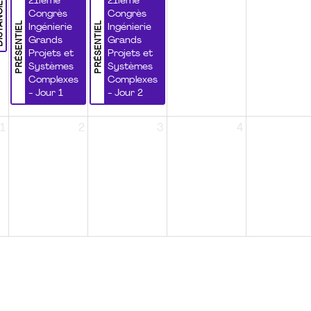
NCIEL
21ième
21ième
Congrès
Congrès
PRÉSENTIEL
PRÉSENTIEL
Ingénierie
Ingénierie
Grands
Grands
Projets et
Projets et
Systèmes
Systèmes
Complexes
Complexes
- Jour 1
- Jour 2
1
2
3
4