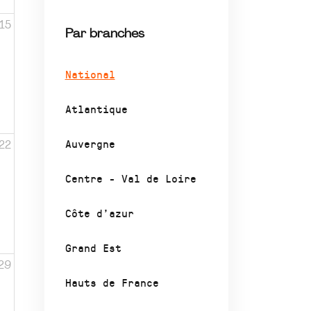
15
Par branches
National
Atlantique
Auvergne
22
Centre - Val de Loire
Côte d’azur
Grand Est
29
Hauts de France