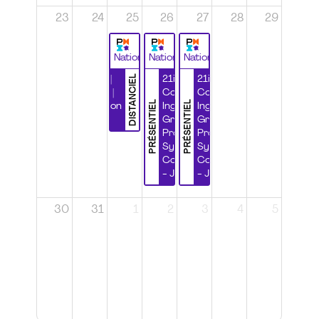
23
24
25
26
27
28
29
National
National
National
DISTANCIEL
Durabilité |
21ième
21ième
Wébinaire |
Congrès
Congrès
PRÉSENTIEL
PRÉSENTIEL
Certification
Ingénierie
Ingénierie
CSPP
Grands
Grands
Projets et
Projets et
Systèmes
Systèmes
Complexes
Complexes
- Jour 1
- Jour 2
30
31
1
2
3
4
5