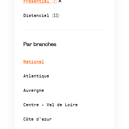
Présentiel
(7)
Distanciel
(11)
Par branches
National
Atlantique
Auvergne
Centre - Val de Loire
Côte d’azur