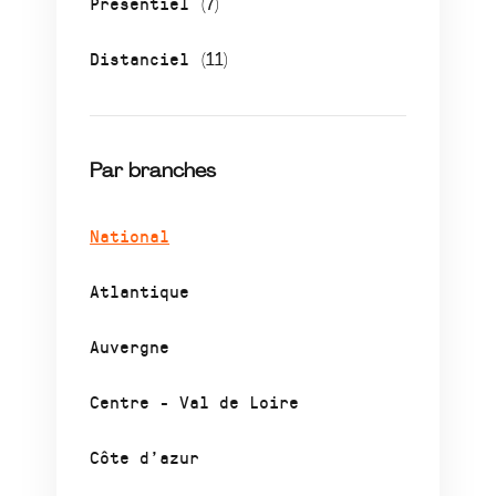
Présentiel
(7)
Distanciel
(11)
Par branches
National
Atlantique
Auvergne
Centre - Val de Loire
Côte d’azur