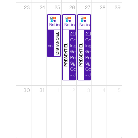
23
24
25
26
27
28
29
National
National
National
DISTANCIEL
Durabilité |
21ième
21ième
Wébinaire |
Congrès
Congrès
PRÉSENTIEL
PRÉSENTIEL
Certification
Ingénierie
Ingénierie
CSPP
Grands
Grands
Projets et
Projets et
Systèmes
Systèmes
Complexes
Complexes
- Jour 1
- Jour 2
30
31
1
2
3
4
5