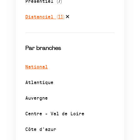
Présentiel
(7)
Distanciel
(11)
Par branches
National
Atlantique
Auvergne
Centre - Val de Loire
Côte d’azur