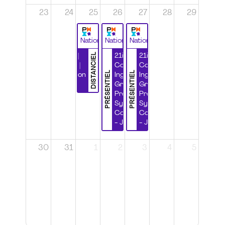
23
24
25
26
27
28
29
National
National
National
DISTANCIEL
Durabilité |
21ième
21ième
Wébinaire |
Congrès
Congrès
PRÉSENTIEL
PRÉSENTIEL
Certification
Ingénierie
Ingénierie
CSPP
Grands
Grands
Projets et
Projets et
Systèmes
Systèmes
Complexes
Complexes
- Jour 1
- Jour 2
30
31
1
2
3
4
5