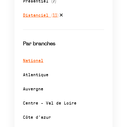
Présentiel
(7)
Distanciel
(11)
Par branches
National
Atlantique
Auvergne
Centre - Val de Loire
Côte d’azur