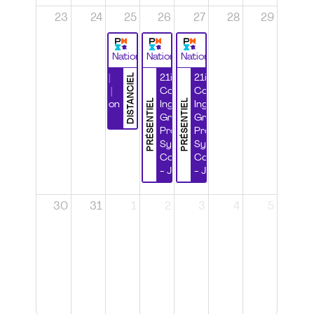
23
24
25
26
27
28
29
National
National
National
DISTANCIEL
Durabilité |
21ième
21ième
Wébinaire |
Congrès
Congrès
PRÉSENTIEL
PRÉSENTIEL
Certification
Ingénierie
Ingénierie
CSPP
Grands
Grands
Projets et
Projets et
Systèmes
Systèmes
Complexes
Complexes
- Jour 1
- Jour 2
30
31
1
2
3
4
5