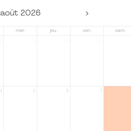
août 2026
mer.
jeu.
ven.
sam.
8
29
30
31
4
5
6
7