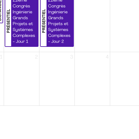
NCIEL
21ième
21ième
Congrès
Congrès
PRÉSENTIEL
PRÉSENTIEL
Ingénierie
Ingénierie
Grands
Grands
Projets et
Projets et
Systèmes
Systèmes
Complexes
Complexes
- Jour 1
- Jour 2
1
2
3
4