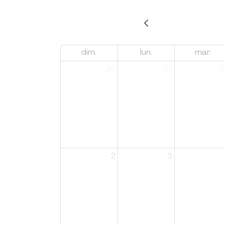
dim.
lun.
mar.
26
27
2
2
3