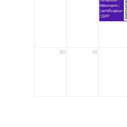
DISTA
Durabilité |
Wébinaire |
Certification
CSPP
30
31