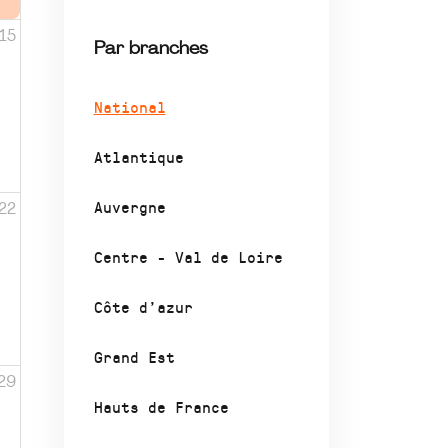
15
Par branches
National
Atlantique
Auvergne
22
Centre - Val de Loire
Côte d’azur
Grand Est
29
Hauts de France