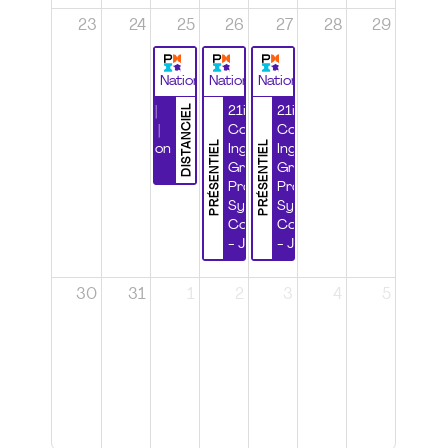
23
24
25
26
27
28
29
National
National
National
DISTANCIEL
Durabilité |
21ième
21ième
Wébinaire |
Congrès
Congrès
PRÉSENTIEL
PRÉSENTIEL
Certification
Ingénierie
Ingénierie
CSPP
Grands
Grands
Projets et
Projets et
Systèmes
Systèmes
Complexes
Complexes
- Jour 1
- Jour 2
30
31
1
2
3
4
5