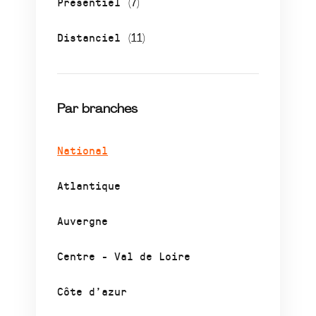
Présentiel
(7)
Distanciel
(11)
Par branches
National
Atlantique
Auvergne
Centre - Val de Loire
Côte d’azur