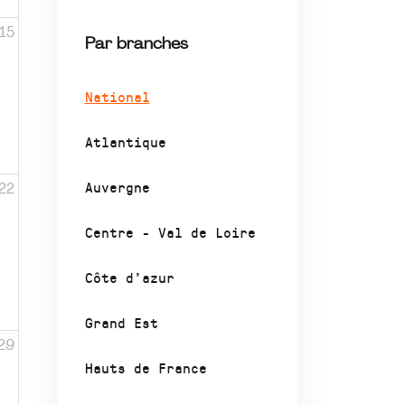
15
Par branches
National
Atlantique
Auvergne
22
Centre - Val de Loire
Côte d’azur
Grand Est
29
Hauts de France