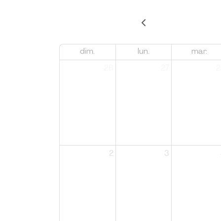
dim.
lun.
mar.
26
27
2
2
3