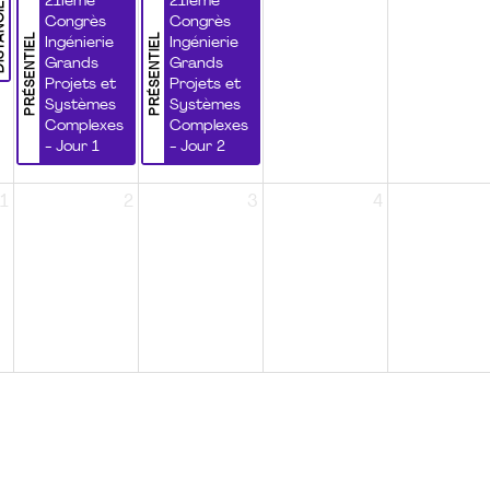
NCIEL
21ième
21ième
Congrès
Congrès
PRÉSENTIEL
PRÉSENTIEL
Ingénierie
Ingénierie
Grands
Grands
Projets et
Projets et
Systèmes
Systèmes
Complexes
Complexes
- Jour 1
- Jour 2
1
2
3
4