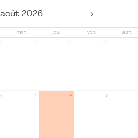
août 2026
mer.
jeu.
ven.
sam.
8
29
30
31
4
5
6
7