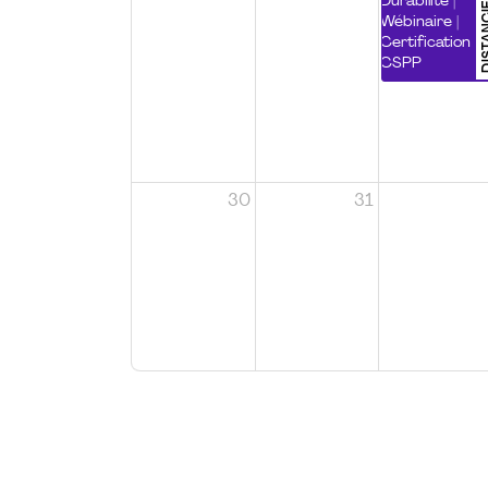
DISTA
Durabilité |
Wébinaire |
Certification
CSPP
30
31