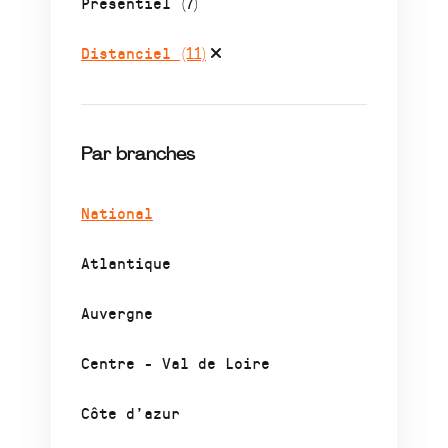
Présentiel
(7)
Distanciel
(11)
Par branches
National
Atlantique
Auvergne
Centre - Val de Loire
Côte d’azur