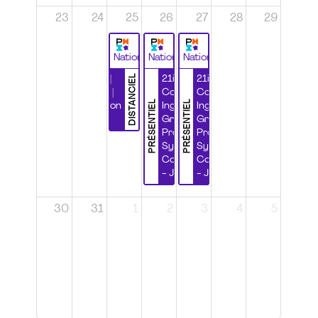
23
24
25
26
27
28
29
National
National
National
DISTANCIEL
Durabilité |
21ième
21ième
Wébinaire |
Congrès
Congrès
PRÉSENTIEL
PRÉSENTIEL
Certification
Ingénierie
Ingénierie
CSPP
Grands
Grands
Projets et
Projets et
Systèmes
Systèmes
Complexes
Complexes
- Jour 1
- Jour 2
30
31
1
2
3
4
5