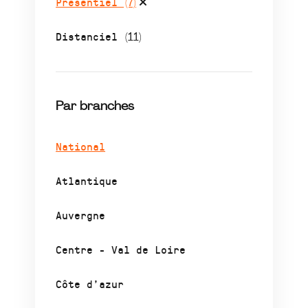
Présentiel
(7)
Distanciel
(11)
Par branches
National
Atlantique
Auvergne
Centre - Val de Loire
Côte d’azur