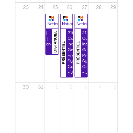
23
24
25
26
27
28
29
National
National
National
DISTANCIEL
Durabilité |
21ième
21ième
Wébinaire |
Congrès
Congrès
PRÉSENTIEL
PRÉSENTIEL
Certification
Ingénierie
Ingénierie
CSPP
Grands
Grands
Projets et
Projets et
Systèmes
Systèmes
Complexes
Complexes
- Jour 1
- Jour 2
30
31
1
2
3
4
5