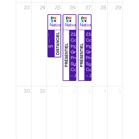
23
24
25
26
27
28
29
National
National
National
DISTANCIEL
Durabilité |
21ième
21ième
Wébinaire |
Congrès
Congrès
PRÉSENTIEL
PRÉSENTIEL
Certification
Ingénierie
Ingénierie
CSPP
Grands
Grands
Projets et
Projets et
Systèmes
Systèmes
Complexes
Complexes
- Jour 1
- Jour 2
30
31
1
2
3
4
5