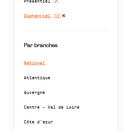
Présentiel
(7)
Distanciel
(11)
Par branches
National
Atlantique
Auvergne
Centre - Val de Loire
Côte d’azur