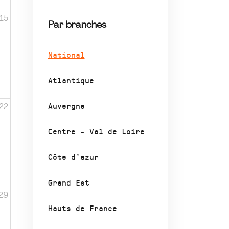
15
Par branches
National
Atlantique
Auvergne
22
Centre - Val de Loire
Côte d’azur
Grand Est
29
Hauts de France