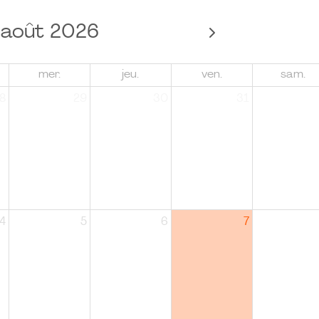
août 2026
mer.
jeu.
ven.
sam.
8
29
30
31
4
5
6
7