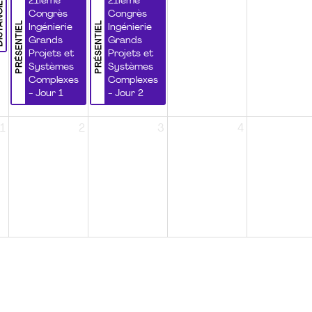
NCIEL
21ième
21ième
Congrès
Congrès
PRÉSENTIEL
PRÉSENTIEL
Ingénierie
Ingénierie
Grands
Grands
Projets et
Projets et
Systèmes
Systèmes
Complexes
Complexes
- Jour 1
- Jour 2
1
2
3
4