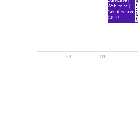
DISTA
Durabilité |
Wébinaire |
Certification
CSPP
30
31