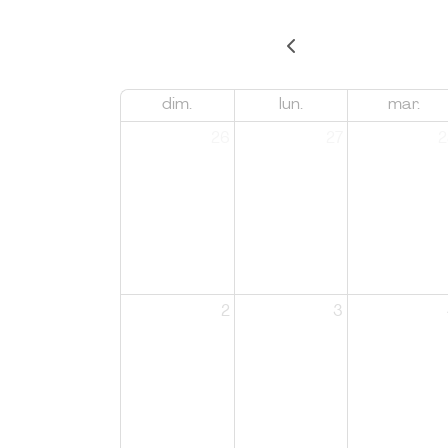
dim.
lun.
mar.
26
27
2
2
3