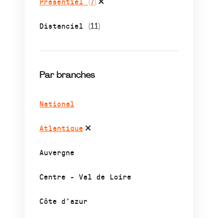
Présentiel
(7)
Distanciel
(11)
Par branches
National
Atlantique
Auvergne
Centre - Val de Loire
Côte d’azur