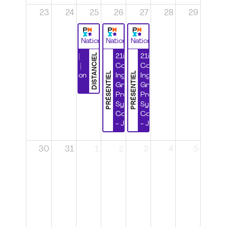
23
24
25
26
27
28
29
National
National
National
DISTANCIEL
Durabilité |
21ième
21ième
Wébinaire |
Congrès
Congrès
PRÉSENTIEL
PRÉSENTIEL
Certification
Ingénierie
Ingénierie
CSPP
Grands
Grands
Projets et
Projets et
Systèmes
Systèmes
Complexes
Complexes
- Jour 1
- Jour 2
30
31
1
2
3
4
5