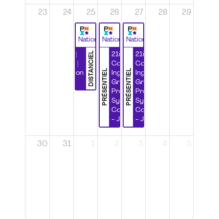
23
24
25
26
27
28
29
National
National
National
DISTANCIEL
Durabilité |
21ième
21ième
Wébinaire |
Congrès
Congrès
PRÉSENTIEL
PRÉSENTIEL
Certification
Ingénierie
Ingénierie
CSPP
Grands
Grands
Projets et
Projets et
Systèmes
Systèmes
Complexes
Complexes
- Jour 1
- Jour 2
30
31
1
2
3
4
5