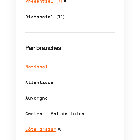
Présentiel
(7)
Distanciel
(11)
Par branches
National
Atlantique
Auvergne
Centre - Val de Loire
Côte d’azur