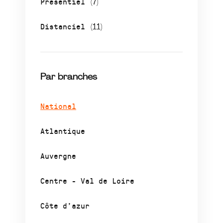
Présentiel
(7)
Distanciel
(11)
Par branches
National
Atlantique
Auvergne
Centre - Val de Loire
Côte d’azur