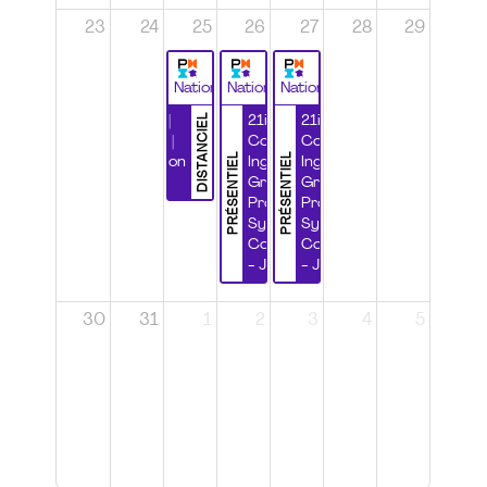
23
24
25
26
27
28
29
National
National
National
DISTANCIEL
Durabilité |
21ième
21ième
Wébinaire |
Congrès
Congrès
PRÉSENTIEL
PRÉSENTIEL
Certification
Ingénierie
Ingénierie
CSPP
Grands
Grands
Projets et
Projets et
Systèmes
Systèmes
Complexes
Complexes
- Jour 1
- Jour 2
30
31
1
2
3
4
5