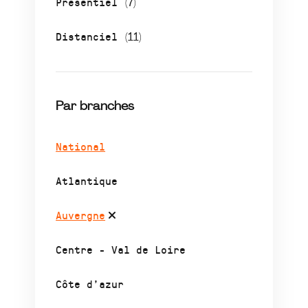
Présentiel
(7)
Distanciel
(11)
Par branches
National
Atlantique
Auvergne
Centre - Val de Loire
Côte d’azur