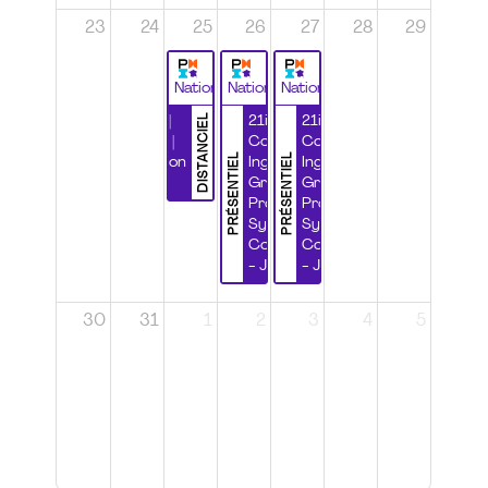
23
24
25
26
27
28
29
National
National
National
DISTANCIEL
Durabilité |
21ième
21ième
Wébinaire |
Congrès
Congrès
PRÉSENTIEL
PRÉSENTIEL
Certification
Ingénierie
Ingénierie
CSPP
Grands
Grands
Projets et
Projets et
Systèmes
Systèmes
Complexes
Complexes
- Jour 1
- Jour 2
30
31
1
2
3
4
5