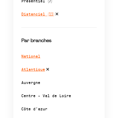
Présentiel
(7)
Distanciel
(11)
Par branches
National
Atlantique
Auvergne
Centre - Val de Loire
Côte d’azur