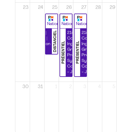
23
24
25
26
27
28
29
National
National
National
DISTANCIEL
Durabilité |
21ième
21ième
Wébinaire |
Congrès
Congrès
PRÉSENTIEL
PRÉSENTIEL
Certification
Ingénierie
Ingénierie
CSPP
Grands
Grands
Projets et
Projets et
Systèmes
Systèmes
Complexes
Complexes
- Jour 1
- Jour 2
30
31
1
2
3
4
5