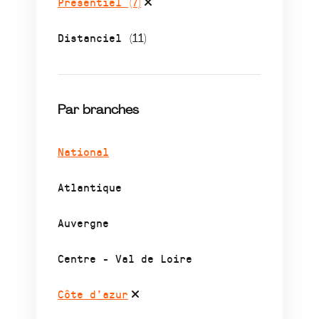
Présentiel
(7)
Distanciel
(11)
Par branches
National
Atlantique
Auvergne
Centre - Val de Loire
Côte d’azur