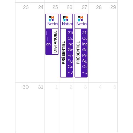
23
24
25
26
27
28
29
National
National
National
DISTANCIEL
Durabilité |
21ième
21ième
Wébinaire |
Congrès
Congrès
PRÉSENTIEL
PRÉSENTIEL
Certification
Ingénierie
Ingénierie
CSPP
Grands
Grands
Projets et
Projets et
Systèmes
Systèmes
Complexes
Complexes
- Jour 1
- Jour 2
30
31
1
2
3
4
5