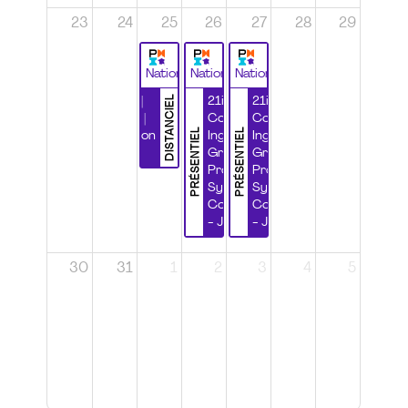
23
24
25
26
27
28
29
National
National
National
DISTANCIEL
Durabilité |
21ième
21ième
Wébinaire |
Congrès
Congrès
PRÉSENTIEL
PRÉSENTIEL
Certification
Ingénierie
Ingénierie
CSPP
Grands
Grands
Projets et
Projets et
Systèmes
Systèmes
Complexes
Complexes
- Jour 1
- Jour 2
30
31
1
2
3
4
5