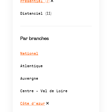
Présentiel
(7)
Distanciel
(11)
Par branches
National
Atlantique
Auvergne
Centre - Val de Loire
Côte d’azur