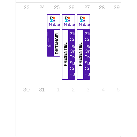
23
24
25
26
27
28
29
National
National
National
DISTANCIEL
Durabilité |
21ième
21ième
Wébinaire |
Congrès
Congrès
PRÉSENTIEL
PRÉSENTIEL
Certification
Ingénierie
Ingénierie
CSPP
Grands
Grands
Projets et
Projets et
Systèmes
Systèmes
Complexes
Complexes
- Jour 1
- Jour 2
30
31
1
2
3
4
5