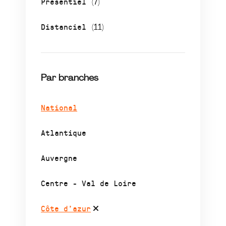
Présentiel
(7)
Distanciel
(11)
Par branches
National
Atlantique
Auvergne
Centre - Val de Loire
Côte d’azur