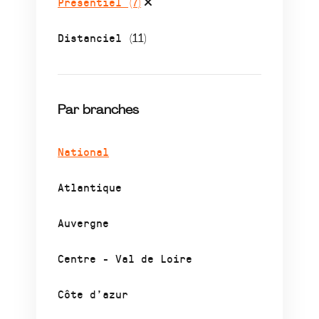
Présentiel
(7)
Distanciel
(11)
Par branches
National
Atlantique
Auvergne
Centre - Val de Loire
Côte d’azur