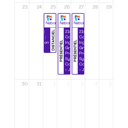
23
24
25
26
27
28
29
National
National
National
DISTANCIEL
Durabilité |
21ième
21ième
Wébinaire |
Congrès
Congrès
PRÉSENTIEL
PRÉSENTIEL
Certification
Ingénierie
Ingénierie
CSPP
Grands
Grands
Projets et
Projets et
Systèmes
Systèmes
Complexes
Complexes
- Jour 1
- Jour 2
30
31
1
2
3
4
5