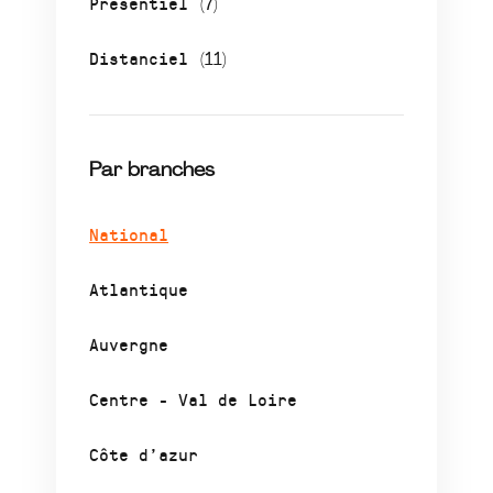
Présentiel
(7)
Distanciel
(11)
Par branches
National
Atlantique
Auvergne
Centre - Val de Loire
Côte d’azur