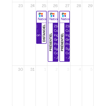
23
24
25
26
27
28
29
National
National
National
DISTANCIEL
Durabilité |
21ième
21ième
Wébinaire |
Congrès
Congrès
PRÉSENTIEL
PRÉSENTIEL
Certification
Ingénierie
Ingénierie
CSPP
Grands
Grands
Projets et
Projets et
Systèmes
Systèmes
Complexes
Complexes
- Jour 1
- Jour 2
30
31
1
2
3
4
5