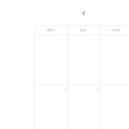
dim.
lun.
mar.
26
27
2
2
3