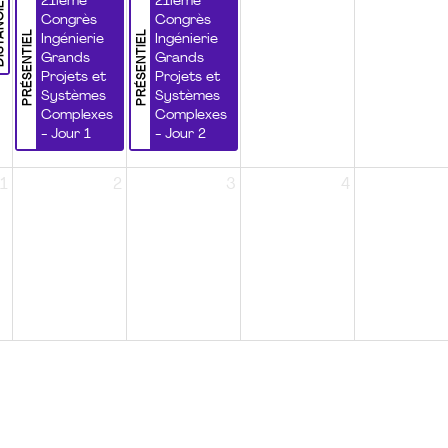
NCIEL
21ième
21ième
Congrès
Congrès
PRÉSENTIEL
PRÉSENTIEL
Ingénierie
Ingénierie
Grands
Grands
Projets et
Projets et
Systèmes
Systèmes
Complexes
Complexes
- Jour 1
- Jour 2
1
2
3
4