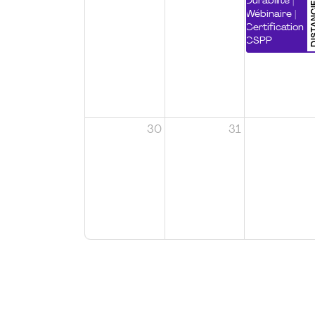
DISTA
Durabilité |
Wébinaire |
Certification
CSPP
30
31