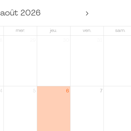
août 2026
mer.
jeu.
ven.
sam.
8
29
30
31
4
5
6
7