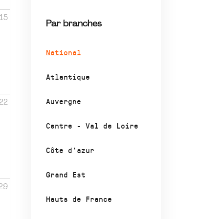
15
Par branches
National
Atlantique
Auvergne
22
Centre - Val de Loire
Côte d’azur
Grand Est
29
Hauts de France