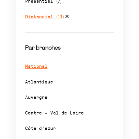
Présentiel
(7)
Distanciel
(11)
Par branches
National
Atlantique
Auvergne
Centre - Val de Loire
Côte d’azur