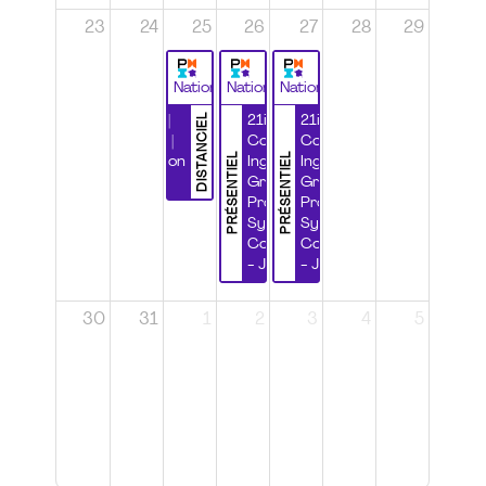
23
24
25
26
27
28
29
National
National
National
DISTANCIEL
Durabilité |
21ième
21ième
Wébinaire |
Congrès
Congrès
PRÉSENTIEL
PRÉSENTIEL
Certification
Ingénierie
Ingénierie
CSPP
Grands
Grands
Projets et
Projets et
Systèmes
Systèmes
Complexes
Complexes
- Jour 1
- Jour 2
30
31
1
2
3
4
5