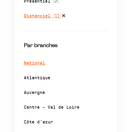
Présentiel
(7)
Distanciel
(11)
Par branches
National
Atlantique
Auvergne
Centre - Val de Loire
Côte d’azur