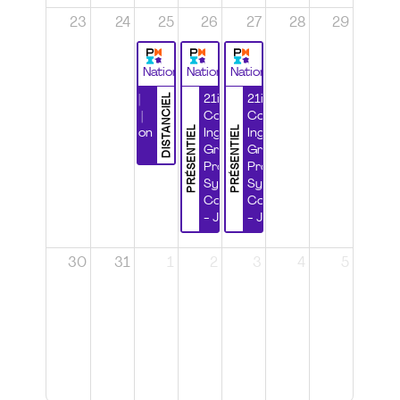
23
24
25
26
27
28
29
National
National
National
DISTANCIEL
Durabilité |
21ième
21ième
Wébinaire |
Congrès
Congrès
PRÉSENTIEL
PRÉSENTIEL
Certification
Ingénierie
Ingénierie
CSPP
Grands
Grands
Projets et
Projets et
Systèmes
Systèmes
Complexes
Complexes
- Jour 1
- Jour 2
30
31
1
2
3
4
5