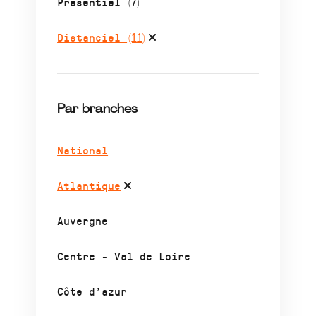
Présentiel
(7)
Distanciel
(11)
Par branches
National
Atlantique
Auvergne
Centre - Val de Loire
Côte d’azur