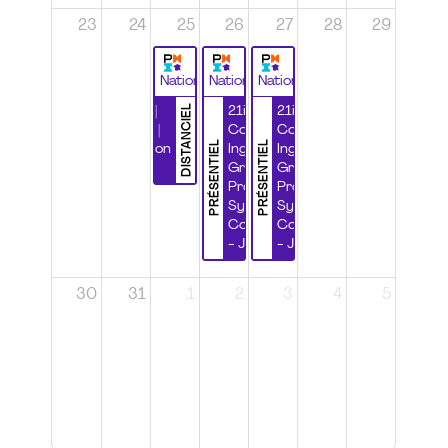
23
24
25
26
27
28
29
National
National
National
DISTANCIEL
Durabilité |
21ième
21ième
Wébinaire |
Congrès
Congrès
PRÉSENTIEL
PRÉSENTIEL
Certification
Ingénierie
Ingénierie
CSPP
Grands
Grands
Projets et
Projets et
Systèmes
Systèmes
Complexes
Complexes
- Jour 1
- Jour 2
30
31
1
2
3
4
5