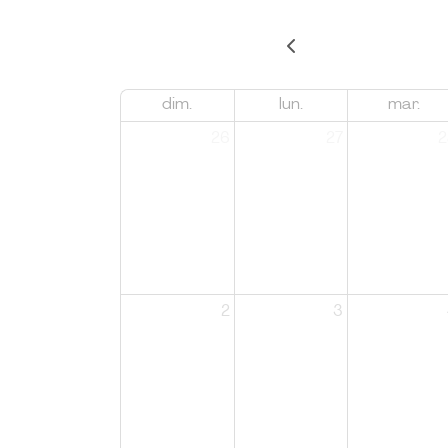
dim.
lun.
mar.
26
27
2
2
3