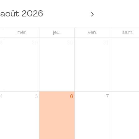
août 2026
mer.
jeu.
ven.
sam.
8
29
30
31
4
5
6
7