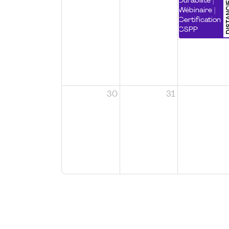
DISTA
Durabilité |
Wébinaire |
Certification
CSPP
30
31