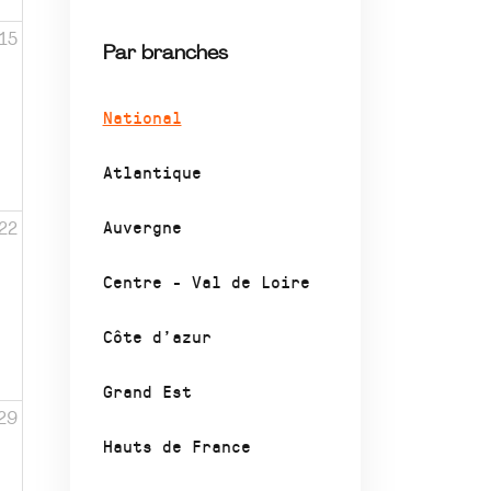
15
Par branches
National
Atlantique
Auvergne
22
Centre - Val de Loire
Côte d’azur
Grand Est
29
Hauts de France