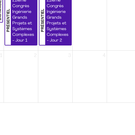
NCIEL
21ième
21ième
Congrès
Congrès
PRÉSENTIEL
PRÉSENTIEL
Ingénierie
Ingénierie
Grands
Grands
Projets et
Projets et
Systèmes
Systèmes
Complexes
Complexes
- Jour 1
- Jour 2
1
2
3
4