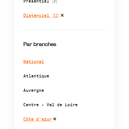
Présentiel
(7)
Distanciel
(11)
Par branches
National
Atlantique
Auvergne
Centre - Val de Loire
Côte d’azur