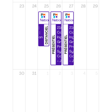
23
24
25
26
27
28
29
National
National
National
DISTANCIEL
Durabilité |
21ième
21ième
Wébinaire |
Congrès
Congrès
PRÉSENTIEL
PRÉSENTIEL
Certification
Ingénierie
Ingénierie
CSPP
Grands
Grands
Projets et
Projets et
Systèmes
Systèmes
Complexes
Complexes
- Jour 1
- Jour 2
30
31
1
2
3
4
5