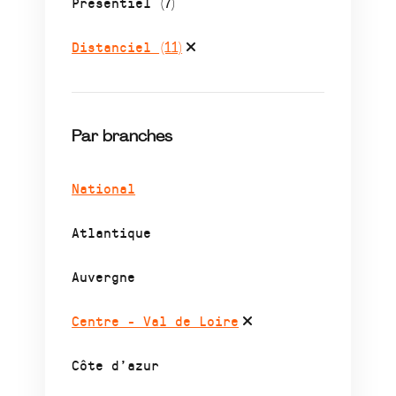
Présentiel
(7)
Distanciel
(11)
Par branches
National
Atlantique
Auvergne
Centre - Val de Loire
Côte d’azur