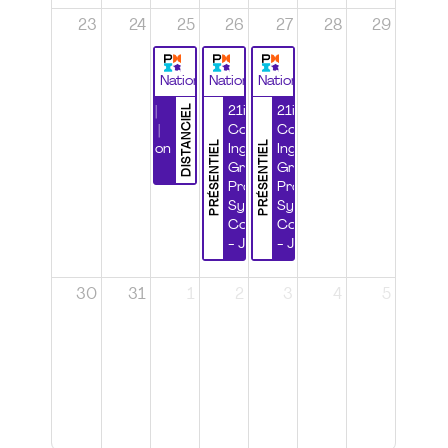
23
24
25
26
27
28
29
National
National
National
DISTANCIEL
Durabilité |
21ième
21ième
Wébinaire |
Congrès
Congrès
PRÉSENTIEL
PRÉSENTIEL
Certification
Ingénierie
Ingénierie
CSPP
Grands
Grands
Projets et
Projets et
Systèmes
Systèmes
Complexes
Complexes
- Jour 1
- Jour 2
30
31
1
2
3
4
5